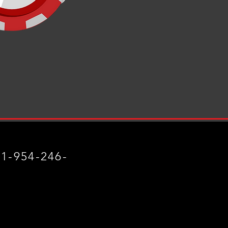
 1-954-246-