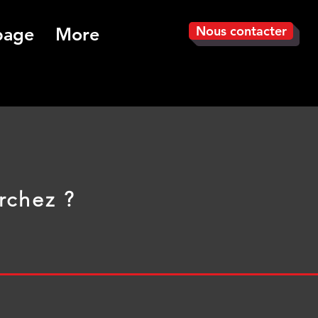
Nous contacter
page
More
rchez ?