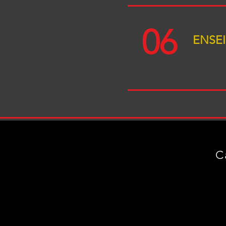
06
ENSE
C